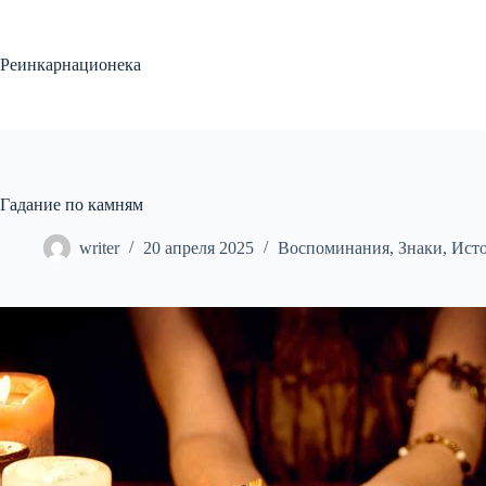
Перейти
к
сути
Реинкарнационека
Гадание по камням
writer
20 апреля 2025
Воспоминания
,
Знаки
,
Ист