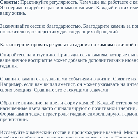
Советы:
Практикуйте регулярность. Чем чаще вы работаете с ка
Экспериментируйте с различными камнями. Каждый из них имеет
вашу жизнь.
Заканчивайте сессию благодарностью. Благодарите камень за по
положительную энергетику для следующих обращений.
Как интерпретировать результаты гадания по камням в личной 
Опирайтесь на интуицию. Приглядитесь к камням, которые выпа
ваше личное восприятие может добавить дополнительные нюан
гадания.
Сравните камни с актуальными событиями в жизни. Связите их
Например, если вам выпал аметист, он может указывать на инте
своих эмоциях. Сравните это с текущими задачами.
Обратите внимание на цвет и форму камней. Каждый оттенок мо
насыщенные цвета часто сигнализируют о позитивной энергии, в
Форма камня также играет роль: гладкие символизируют гармон
препятствий.
Исследуйте химический состав и происхождение камней. Многи
особыми свойствами, которые могут повлиять на вас. Например,