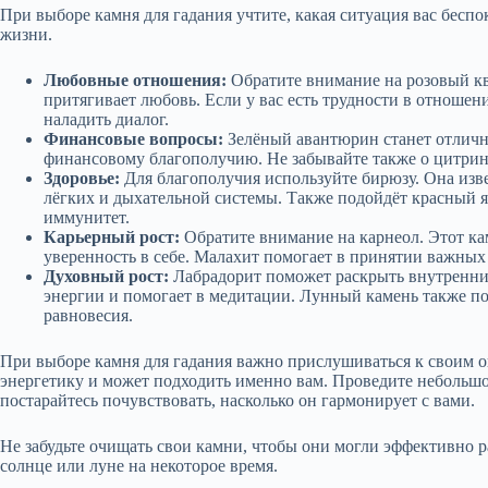
При выборе камня для гадания учтите, какая ситуация вас бесп
жизни.
Любовные отношения:
Обратите внимание на розовый кв
притягивает любовь. Если у вас есть трудности в отношени
наладить диалог.
Финансовые вопросы:
Зелёный авантюрин станет отличн
финансовому благополучию. Не забывайте также о цитрин
Здоровье:
Для благополучия используйте бирюзу. Она изв
лёгких и дыхательной системы. Также подойдёт красны
иммунитет.
Карьерный рост:
Обратите внимание на карнеол. Этот ка
уверенность в себе. Малахит помогает в принятии важных 
Духовный рост:
Лабрадорит поможет раскрыть внутренни
энергии и помогает в медитации. Лунный камень также п
равновесия.
При выборе камня для гадания важно прислушиваться к своим
энергетику и может подходить именно вам. Проведите небольшое
постарайтесь почувствовать, насколько он гармонирует с вами.
Не забудьте очищать свои камни, чтобы они могли эффективно р
солнце или луне на некоторое время.