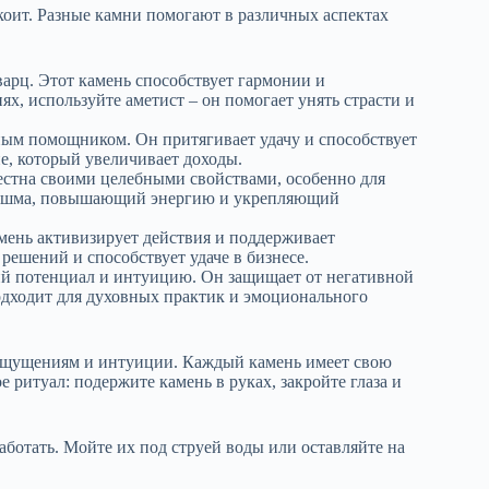
окоит. Разные камни помогают в различных аспектах
арц. Этот камень способствует гармонии и
ях, используйте аметист – он помогает унять страсти и
ым помощником. Он притягивает удачу и способствует
е, который увеличивает доходы.
естна своими целебными свойствами, особенно для
й яшма, повышающий энергию и укрепляющий
мень активизирует действия и поддерживает
решений и способствует удаче в бизнесе.
й потенциал и интуицию. Он защищает от негативной
одходит для духовных практик и эмоционального
 ощущениям и интуиции. Каждый камень имеет свою
 ритуал: подержите камень в руках, закройте глаза и
аботать. Мойте их под струей воды или оставляйте на