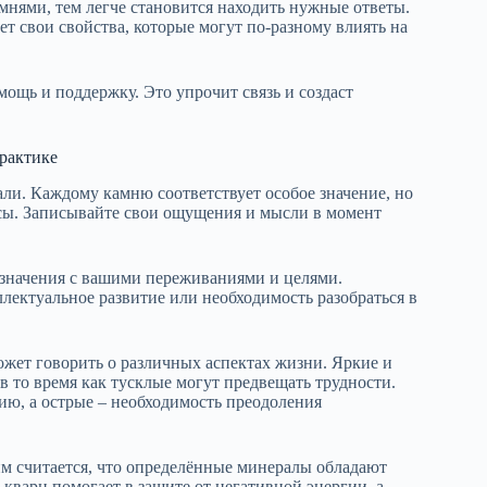
мнями, тем легче становится находить нужные ответы.
 свои свойства, которые могут по-разному влиять на
мощь и поддержку. Это упрочит связь и создаст
практике
ли. Каждому камню соответствует особое значение, но
сы. Записывайте свои ощущения и мысли в момент
 значения с вашими переживаниями и целями.
ллектуальное развитие или необходимость разобраться в
жет говорить о различных аспектах жизни. Яркие и
 то время как тусклые могут предвещать трудности.
ию, а острые – необходимость преодоления
м считается, что определённые минералы обладают
 кварц помогает в защите от негативной энергии, а