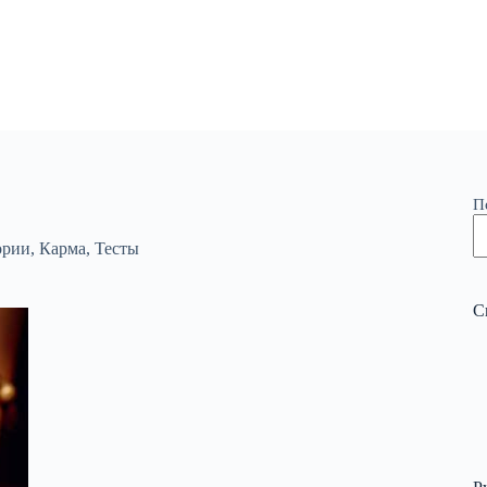
П
ории
,
Карма
,
Тесты
С